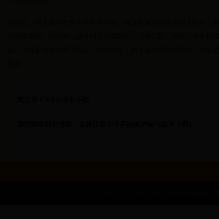
一笔漂亮成绩。
退役后，冯天薇没有完全离开乒乓球。她进入新加坡体育相关机构，
业管理课程。2026年，她计划开办自己的乒乓球学院，继续培养年轻
议，可她靠成绩站稳了脚跟。如今再看，她不是没有遗憾的人，却是
更多
武汉市·CKB台球俱乐部
通过踢球圆梦清华，这是江西学子罗煦铖的奋斗故事（图）
Copyright © 2022 2018世界杯分组|巴西 世