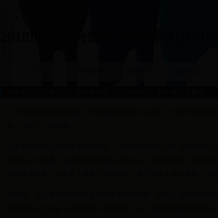
2018世界杯分组|巴西 世界杯|15164
首页
赛事新闻
直播预告
球队风采
世界冠军冯天薇：加入新加坡国籍，打败张怡宁，如今成人生赢家
一个从哈尔滨走出的姑娘，没能留在中国女乒主力层，却在世界赛场
命，还是另一种无奈？
冯天薇1986年出生在黑龙江哈尔滨，5岁开始接触乒乓球。对东北孩
的不是三天热度。她小时候的训练从基本站位、正反手转换、脚下移
度逐渐显出来。11岁进入黑龙江省体校后，她正式走上专业路线，生
2002年，冯天薇拿到全国青少年锦标赛女单冠军，随后入选国家青年
乒乓球队人才太多，能进国青不等于能进一队。她面对的是层层考核