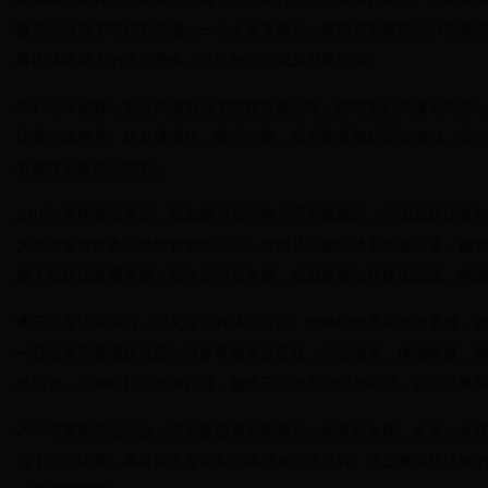
薇先后战胜丁宁和刘诗雯，一个人拿下两分，帮助新加坡队3比1击败
赛团体项目上的连冠势头，也让她正式成为世界冠军。
2015年亚洲杯，她又击败刘诗雯夺得女单冠军。那时她已经接近30
比赛经验更足。她发球变化、落点控制、反手衔接都处理得很细。这
有单打大赛夺冠能力。
2016年里约奥运会后，新加坡乒总没有与冯天薇续约，理由是队伍要
为新加坡拿过奥运奖牌和世界冠军，突然从国家队体系中退出来，确
新人是队伍发展需要；站在运动员角度，功勋老将怎样体面过渡，也
离开国家队保障后，冯天薇没有马上退役。她继续代表新加坡参赛，
一旦没有完整团队托底，很多事都要自己扛，训练质量、体能恢复、
奥运会，35岁时打进女单八强，输给正处上升期的孙颖莎。这个结果
2022年英联邦运动会，冯天薇迎来后期高光。她拿到女团、女单、女
况下追回比赛，靠发接发变化和连续进攻完成逆转。这三枚金牌让她