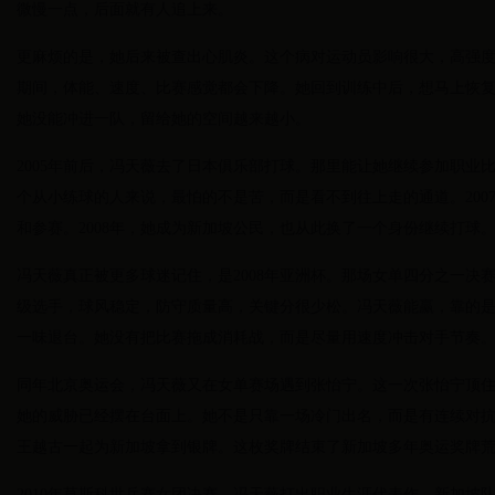
微慢一点，后面就有人追上来。
更麻烦的是，她后来被查出心肌炎。这个病对运动员影响很大，高强
期间，体能、速度、比赛感觉都会下降。她回到训练中后，想马上恢
她没能冲进一队，留给她的空间越来越小。
2005年前后，冯天薇去了日本俱乐部打球。那里能让她继续参加职业
个从小练球的人来说，最怕的不是苦，而是看不到往上走的通道。200
和参赛。2008年，她成为新加坡公民，也从此换了一个身份继续打球
冯天薇真正被更多球迷记住，是2008年亚洲杯。那场女单四分之一决
级选手，球风稳定，防守质量高，关键分很少松。冯天薇能赢，靠的
一味退台。她没有把比赛拖成消耗战，而是尽量用速度冲击对手节奏
同年北京奥运会，冯天薇又在女单赛场遇到张怡宁。这一次张怡宁顶住
她的威胁已经摆在台面上。她不是只靠一场冷门出名，而是有连续对
王越古一起为新加坡拿到银牌。这枚奖牌结束了新加坡多年奥运奖牌
2010年莫斯科世乒赛女团决赛，冯天薇打出职业生涯代表作。新加坡