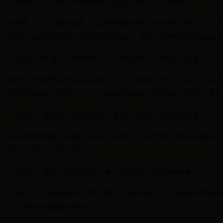
6. 青岛队：马志轩（2004年出生，身高175厘米，来自河南）
本赛季，青岛队崛起迅速，新星杨瀚森的贡献不容忽视。然而，球队
仅有175厘米的马志轩，比徐杰还矮4厘米。未来，他将尝试成为杨瀚
7. 深圳队：刘博文（1999年出生，身高180厘米，来自江苏男篮）
刘博文是本赛季深圳队在首轮选秀大会上选中的球员，加入队伍后成
本赛季场均得分约为1.5分、0.6篮板和0.6助攻，但深圳队仍然对自
8. 北控队：矣进宏（1993年出生，身高178厘米，来自云南玉溪）
矣进宏是国内第一位加盟CBA的草根球员，同时也是北控队中最矮的
成为一名真正的职业球员。
9. 上海队：潘威（2000年出生，身高182厘米，来自吉林长春）
上海队在后卫线拥有多名优秀的球员，其中包括了广东宏远非常看好
为182厘米的潘威是最矮的一个