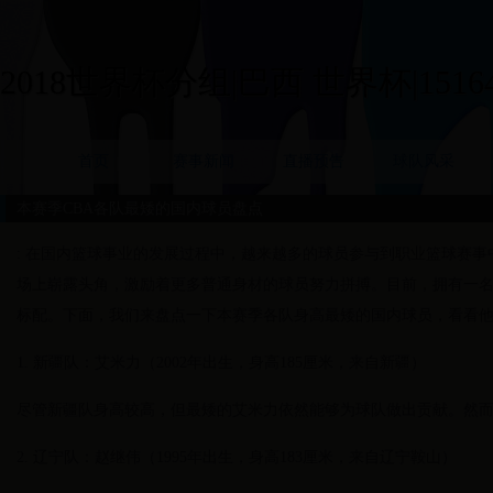
2018世界杯分组|巴西 世界杯|15164
首页
赛事新闻
直播预告
球队风采
本赛季CBA各队最矮的国内球员盘点
: 在国内篮球事业的发展过程中，越来越多的球员参与到职业篮球赛事
场上崭露头角，激励着更多普通身材的球员努力拼搏。目前，拥有一名身
标配。下面，我们来盘点一下本赛季各队身高最矮的国内球员，看看
1. 新疆队：艾米力（2002年出生，身高185厘米，来自新疆）
尽管新疆队身高较高，但最矮的艾米力依然能够为球队做出贡献。然
2. 辽宁队：赵继伟（1995年出生，身高183厘米，来自辽宁鞍山）