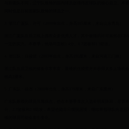
与新疆队不同，辽宁队最矮的国内球员赵继伟是球队的核心后卫。本赛季，他
同时也是目前国家队最矮的球员之一。
3. 浙江广厦队：许可（2000年出生，身高185厘米，来自山东青岛）
浙江广厦队在后卫线上拥有众多优秀人才，其中最矮的许可虽然在CB
一定的实力。本赛季，他场均贡献1.4分、0.7篮板和1.3助攻。
4. 浙江队：任骏哲（2003年出生，身高180厘米，来自河南三门峡）
浙江队在后卫线的储备非常丰富，最矮的任骏哲并未获得太多上场机
他高2厘米。
5. 广东队：徐杰（2000年出生，身高179厘米，来自广东惠州）
广东队最矮的球员当属徐杰，他在本赛季首次入选全明星阵容，尽管本赛
分、2.3篮板和2.9助攻，希望他能早日摆脱困境，继续带领球队向总
矮的球员可能会发生变化。