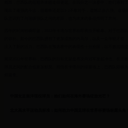
然而，巴西队的征程并未能走得更远。在四分之一决赛中，他们遇到
现出了顽强的斗志，但最终还是以1-2不敌对手，遗憾止步八强。这
队意识到了与顶级强队之间的差距，也为未来的备战指明了方向。
四年的时间转瞬即逝，2022年卡塔尔世界杯即将拉开帷幕。对于巴西
的弥补。如今的巴西队拥有了更加成熟的内马尔，以及一众年轻才俊
注入了新的活力。巴西队在预选赛中的表现也十分抢眼，以不败战绩
展望2022年世界杯，巴西队的目标无疑是再次向冠军发起冲击。在主
球员之间的配合也更加默契。相信在卡塔尔的绿茵场上，巴西队能够
煌篇章。
中国女足留洋现役球员：她们如何在海外赛场绽放光芒？
北大高水平运动员标准：如何助力中国足球在世界杯赛场崭露头角