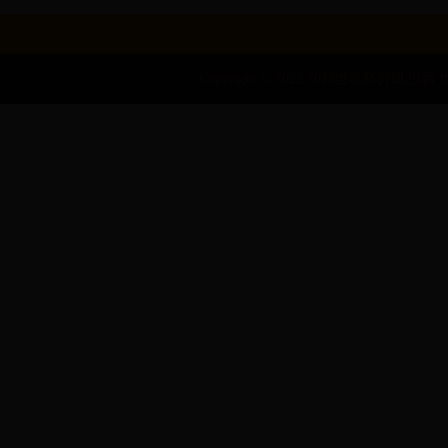
Copyright © 2022 2018世界杯分组|巴西 世