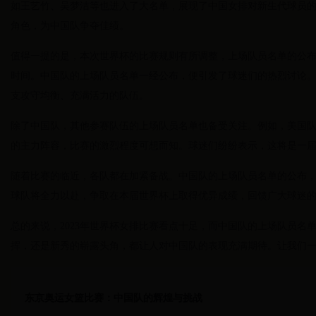
如王艺竹、吴梦洁等也进入了大名单，展现了中国女排对新生代球员
角色，为中国队争夺佳绩。
值得一提的是，本次世界杯的比赛规则有所调整，上场队员名单的公
时间。中国队的上场队员名单一经公布，便引发了球迷们的热烈讨论
支攻守均衡、充满活力的队伍。
除了中国队，其他参赛队伍的上场队员名单也备受关注。例如，美国
的主力阵容，比赛的激烈程度可想而知。球迷们纷纷表示，这将是一
随着比赛的临近，各队都在加紧备战。中国队的上场队员名单的公布
球队将全力以赴，争取在本届世界杯上取得优异成绩，回馈广大球迷
总的来说，2023年世界杯女排比赛看点十足，而中国队的上场队员名
挥，还是新秀的崭露头角，都让人对中国队的表现充满期待。让我们
东京奥运女篮比赛：中国队的辉煌与挑战