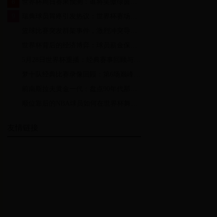
8
世界杯周日赛果预测：谁将笑傲绿茵场，看数据分析与专家观点如何说
9
瑞典球员胃疼引发热议：世界杯赛场上的健康危机与应对策略
10
篮球比赛突发群架事件，激烈冲突导致比赛腰斩
11
世界杯背后的经济博弈：球员薪金保障金如何影响球队成败
12
5月28日世界杯重播：经典赛事回顾与足球迷的狂欢盛宴
13
梦十队经典比赛录像回顾：第6场巅峰对决的战术分析与热血瞬间
14
前南斯拉夫黄金一代：盘点90年代那支令人难忘的足球传奇阵容
15
顺位靠后的NBA球员如何在世界杯舞台上逆袭？他们的故事令人动容
友情链接