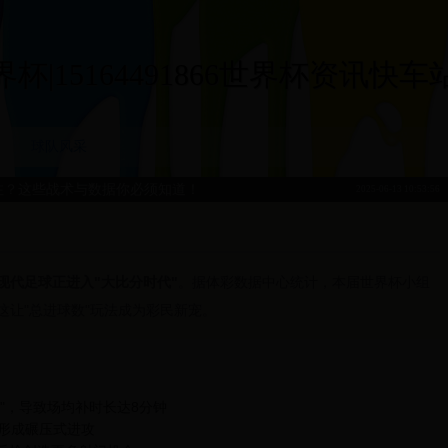
|15164491866世界杯资讯快车站|15
球队风采
注？这些战术与数据你必须知道！
2025-06-13 10:53:56
现代足球正进入"大比分时代"
。据体彩数据中心统计，本届世界杯小组
，这让"总进球数"玩法成为彩民新宠。
"，导致场均补时长达8分钟
后形成碾压式进攻