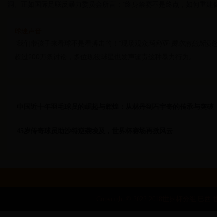
洞。正如国际足联反暴力委员会所言："终身禁赛不是终点，如何重建
球迷声音
"我们带孩子来看球不是看搏击的！"现场观众
玛利亚·费尔南德斯
愤
超过200万条讨论，多位现役球星也发声谴责这种暴力行为。
中国近十年羽毛球员的崛起与辉煌：从林丹到石宇奇的传承与突破
45岁传奇球员助沙特逆袭埃及，世界杯赛场再掀风云
Copyright © 2022 2018世界杯分组|巴西 世