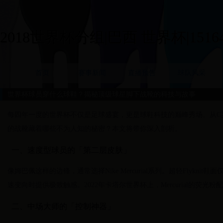
2018世界杯分组|巴西 世界杯|15164
首页
赛事新闻
直播预告
球队风采
世界杯球员穿什么球鞋？揭秘顶级球星脚下战靴的科技与故事
每四年一度的世界杯不仅是足球盛宴，更是球鞋科技的巅峰秀场。从C罗的
的战靴藏着哪些不为人知的秘密？本文将带你深入剖析。
一、速度型球员的「第二层皮肤」
像姆巴佩这样的边锋，通常选择Nike Mercurial系列。超轻Flyknit鞋面仅
速变向时提供极致触感。2022年卡塔尔世界杯上，Mercurial的荧光
二、中场大师的「控制神器」