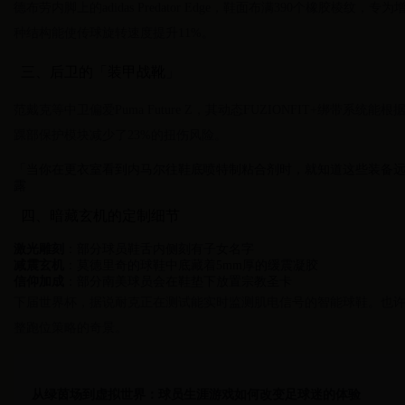
德布劳内脚上的adidas Predator Edge，鞋面布满390个橡胶
种结构能使传球旋转速度提升11%。
三、后卫的「装甲战靴」
范戴克等中卫偏爱Puma Future Z，其动态FUZIONFIT+绑带
踝部保护模块减少了23%的扭伤风险。
「当你在更衣室看到内马尔往鞋底喷特制粘合剂时，就知道这些装备
露
四、暗藏玄机的定制细节
激光雕刻
：部分球员鞋舌内侧刻有子女名字
减震玄机
：莫德里奇的球鞋中底藏着5mm厚的缓震凝胶
信仰加成
：部分南美球员会在鞋垫下放置宗教圣卡
下届世界杯，据说耐克正在测试能实时监测肌电信号的智能球鞋。也
整跑位策略的奇景。
从绿茵场到虚拟世界：球员生涯游戏如何改变足球迷的体验