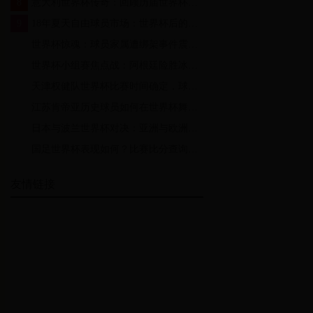
8
意大利世界杯传奇：回顾历届世界杯上闪耀的蓝衣军团成员
9
18年夏天自由球员市场：世界杯后的转会风暴如何改变足坛格局
10
世界杯惊魂：球员家属遭绑架事件震惊全球，安全警钟再度敲响
11
世界杯小组赛焦点战：阿根廷险胜冰岛，梅西闪耀全场
12
天津权健队世界杯比赛时间确定，球迷们准备好了吗？
13
江苏肯帝亚历史球员如何在世界杯舞台上大放异彩
14
日本与波兰世界杯对决：亚洲与欧洲的碰撞
15
国足世界杯表现如何？比赛比分查询全解析
友情链接