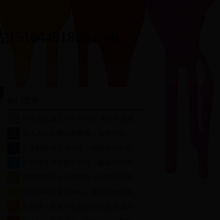
164491866.com
热门文章
1
科特迪瓦踏上世界杯征程 携手非洲荣耀再创辉煌
2
湖人火箭全场比赛集锦：激情对决，谁主沉浮？
3
世界杯足球直播回放：精彩瞬间不容错过，重温经典比赛
4
世界杯亚洲名额争夺战：解析亚洲球队的晋级之路与未来挑战
5
切尔西套球员在世界杯上的辉煌表现与战术价值分析
6
世界杯网投体育网站：球迷狂欢的新阵地，激情与财富的双重盛宴
7
世界杯：绝杀！凯恩独中两元 英格兰首战2-1突尼斯