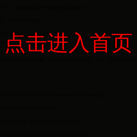
元不等，具体数额取决于比赛的知名度和影响力。
元、2万元和1万元奖金。
点击进入首页
别获得5万元、2万元和1万元奖金。
-500美元的奖金。
、规模以及组织方的预算，通常对前三名进行奖励，冠军、亚军和季军可
战可以获得更高的奖金，但需要具备相应的实力和知名度。
事来争取奖金，积累经验和排名。
来获得初始资金，同时提升自己的比赛经验。
际奖金数额可能会因比赛的具体情况而有所不同。