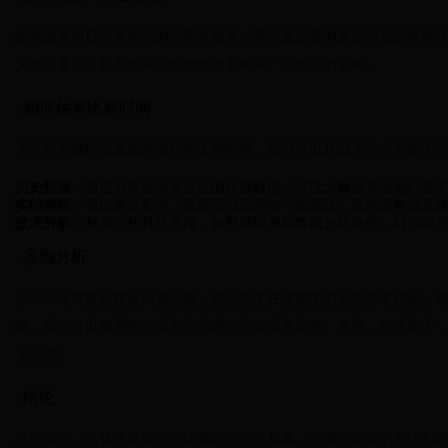
影响跳高项目比赛时间的因素有很多，其中最主要的是运动员的体能
天气因素以及裁判的判罚也会对比赛时间产生一定的影响。
如何估算比赛时间
为了更准确地估算跳高项目的比赛时间，我们可以从以下几个方面入
历史数据
：通过分析运动员以往的比赛数据，可以大致估算出他们在
实时表现
：在比赛过程中，观察运动员的每一次跳跃，及时调整估算
技术分析
：利用现代科技手段，如视频回放和数据分析软件，对运动
案例分析
以2022年世界杯跳高比赛为例，某位选手在预赛中的表现非常稳定，
据，我们可以预测他在决赛中的表现也会非常出色。果然，在决赛中，这
了冠军。
结论
总的来说，估算跳高项目的比赛时间并非易事，但通过科学的方法和