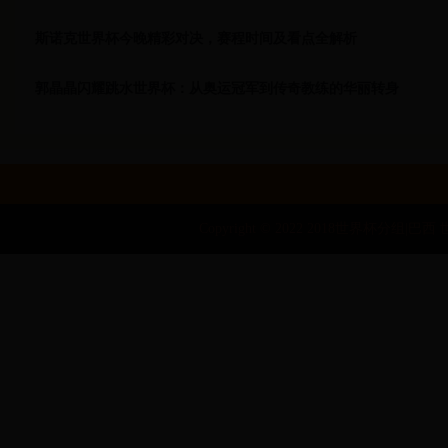
斯诺克世界杯今晚精彩对决，赛程时间及看点全解析
郭晶晶闪耀跳水世界杯：从奥运冠军到传奇教练的华丽转身
Copyright © 2022 2018世界杯分组|巴西 世