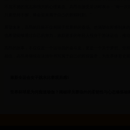
不屈不挠的意志和强大的心理素质。高昂在接受采访时表示：“每一次
只要坚持不懈，终会迎来属于自己的辉煌时刻。”
展望未来，高昂的目标不仅局限于世界杯的赛场。他渴望在即将到来
也希望能够通过自己的努力，激励更多的年轻人投身于游泳运动，推
高昂的故事，不仅仅是一个运动员的奋斗史，更是一个关于梦想、坚
相信，高昂将继续在泳池中书写属于自己的辉煌篇章，为世界体育史
最新全运会女子跳水比赛观后感5
世界杯球星为何痴迷瑜伽？揭秘球员赛场外的柔韧性与心态修炼秘