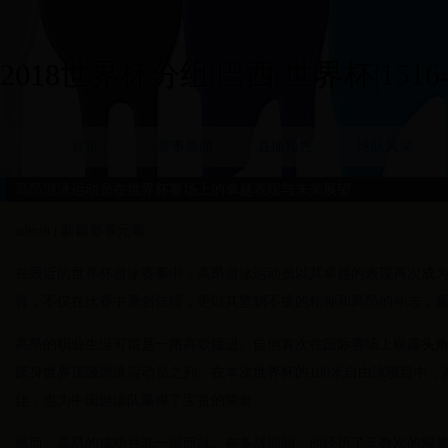
2018世界杯分组|巴西 世界杯|15164
首页
赛事新闻
直播预告
球队风采
高昂游泳运动员在世界杯赛场上的卓越表现与未来展望
admin | 新颖赛事元素
在最近的世界杯游泳赛事中，高昂游泳运动员以其卓越的表现再次成
将，不仅在比赛中屡创佳绩，更以其坚韧不拔的精神和高昂的斗志，
高昂的职业生涯可谓是一路高歌猛进。自他首次在国际赛场上崭露头
跻身世界顶级游泳运动员之列。在本次世界杯的100米自由泳项目中
佳，也为中国游泳队赢得了宝贵的荣誉。
然而，高昂的成功并非一蹴而就。在备战期间，他经历了无数次的艰