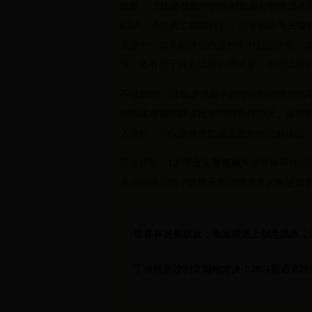
此外，CF比赛视频中的即时数据分析也是其
KDA（杀敌死亡助攻比）、伤害输出等关键
直播中，如果能够结合这种即时数据分析，
节，还有助于提高比赛的透明度，增强比赛
不仅如此，CF比赛视频中的专业解说也是其
够快速准确地解读比赛中的各种情况。这种
入分析，不仅能够帮助观众更好地理解比赛
综上所述，
CF专业比赛视频
为世界杯等传统
来这种融合电子竞技元素的观赛方式将更加
世界杯另类狂欢：当足球遇上创意跳水，
丁俊晖奥沙利文巅峰对决！2024斯诺克