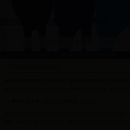
2018世界杯分组|巴西 世界杯|15164
首页
赛事新闻
直播预告
球队风采
2024世界杯CC套球员推荐：5大高性价比球星助你打造梦幻阵容
世界杯CC套球员精选指南
随着世界杯预选赛进入白热化阶段，越来越多的球迷开始关注性价比极高的CC
球员不仅转会费低廉，还能在关键比赛中爆发出惊人能量。今天我们就
1. 摩洛哥魔术师 - 阿什拉夫·哈基米（边后卫）
这位24岁的多面手在卡塔尔世界杯已证明自己价值。作为CC套球员，
添翼。建议搭配"叠瓦式助攻"战术，能最大限度发挥其走廊型踢法特点