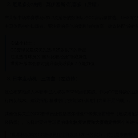
2. 厄瓜多尔铁闸 - 莫伊塞斯·凯塞多（后腰）
布莱顿中场本赛季
场均3.2次抢断
的数据堪称CC套后腰首选。1米83的
中卫体系中的扫荡者。要注意的是他的黄牌倾向较高，建议搭配"冷静头
实战小贴士：
CC套球员建议优先选择25岁以下的新星
注意查看球员的"国际比赛经验"隐藏属性
世界杯版本会临时提升南美球员5-7点能力值
3. 日本发动机 - 三笘薰（左边锋）
这位布莱顿妖人本赛季
过人成功率62%
冠绝英超。作为CC套稀缺的亚
行内切战术。建议搭配"精准射门"技能弥补其射门力量不足的弱点。
其他值得关注的CC套球员还包括塞尔维亚中锋弗拉霍维奇（建议搭配
轻防线）。选择时要注意球员的
体能恢复速度
和
大赛稳定性
两个关键
"世界杯版本的CC套球员往往能发挥120%的实力，特别是来自非