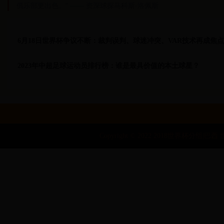
俱乐部更出色。" —— 资深球探马科斯·洛佩斯
6月18日世界杯争议不断：裁判误判、球迷冲突、VAR技术再成焦点
2023年中超足球运动员排行榜：谁是最具价值的本土球星？
Copyright © 2022 2018世界杯分组|巴西 世